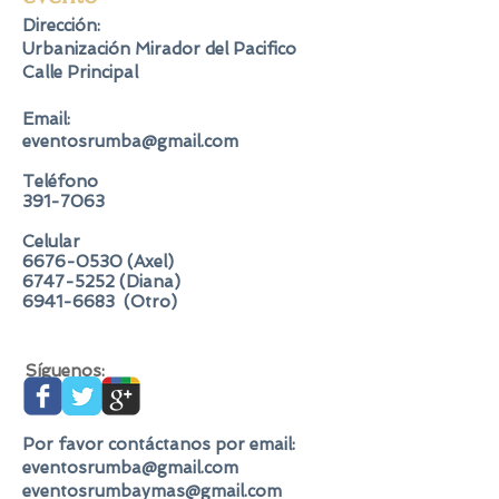
Dirección:
Urbanización Mirador del Pacifico
Calle Principal
​Email:
eventosrumba@gmail.com
​Teléfono
391-7063
Celular
6676-0530
(Axel)
6747-5252
(Diana)
6941-6683
(Otro)
Síguenos:
Por favor contáctanos por email:
eventosrumba@gmail.com
eventosrumbaymas@gmail.com